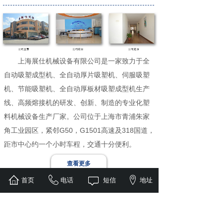
上海展仕机械设备有限公司是一家致力于全
自动吸塑成型机、全自动厚片吸塑机、伺服吸塑
机、节能吸塑机、全自动厚板材吸塑成型机生产
线、高频熔接机的研发、创新、制造的专业化塑
料机械设备生产厂家。公司位于上海市青浦朱家
角工业园区，紧邻G50，G1501高速及318国道，
距市中心约一个小时车程，交通十分便利。
查看更多
公司成立于2009年（前生是上海展世包装机械
首页
电话
短信
地址
厂，成立于2004年）。，在全体员工的不懈努力
新闻资讯
下，目前旗下拥有苏州绿海新材料有限公司及上
海展帛模具有限公司，总占地面积6000余平方
上海展仕-第三十四届中国国际塑料橡胶
2021-03-30