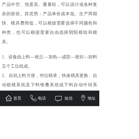
产品中空、强度高、重量轻，可以设计成各种复
杂的形状。其优势：产品单价成本低、生产周期
快、模具费用低，可以根据需要选择不同颜色和
种类，也可以根据需要自由选择阴阳模组和模
具。
1、设备由上料---校正---加热---成型---密封---卸料
五个工位组成。
2、自动上料方便，对位精准，快速模具更换、自
动锁模系统及下料堆叠系统或下料自动中转系
统，整个系统的设计减少用人数量和降低劳动人
首页
电话
短信
地址
员的劳动强度。
3、控制系统，整套闭环控制系统，可通过网络与
设备PLC接口连接缩短反应时间，降低设备停工时
间。