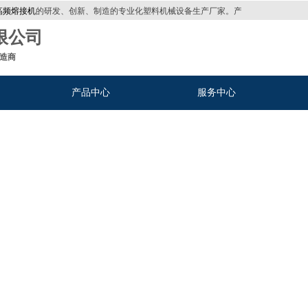
频熔接机
的研发、创新、制造的专业化塑料机械设备生产厂家。产品广泛应用于吸塑包
限公司
造商
产品中心
服务中心