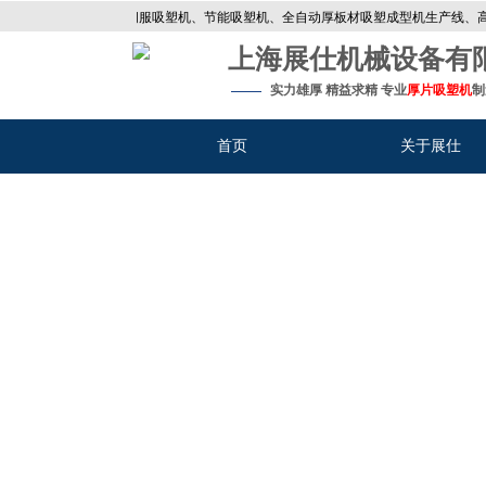
、全自动厚片吸塑机、伺服吸塑机、节能吸塑机、全自动厚板材吸塑成型机生产线、高
上海展仕机械设备有
实力雄厚 精益求精 专业
厚片吸塑机
制
首页
关于展仕