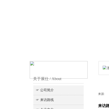
导航栏
关于展仕 /
About
☞ 公司简介
来源:
|
☞ 来访路线
来访路