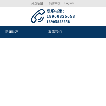
简体中文
English
站点地图
包装，电子，精密注塑，汽车零部件、卫浴洁具，箱包灯饰，广告标牌，器械（电器）外
联系电话：
18906825658
18905823658
新闻动态
联系我们