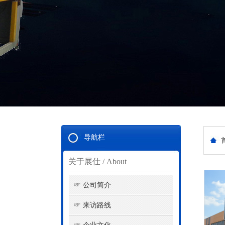
导航栏
关于展仕 /
About
☞ 公司简介
☞ 来访路线