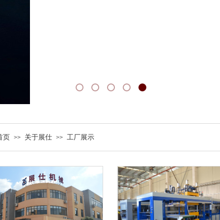
首页
关于展仕
工厂展示
>>
>>