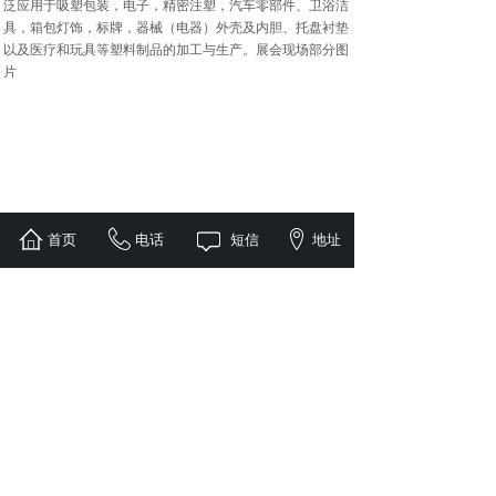
泛应用于吸塑包装，电子，精密注塑，汽车零部件、卫浴洁
具，箱包灯饰，标牌，器械（电器）外壳及内胆、托盘衬垫
以及医疗和玩具等塑料制品的加工与生产。展会现场部分图
片
首页
电话
短信
地址
上一篇：
19年广州雅士展
下一篇：
16年上海虹桥汽车商......
版权所有 © 上海展仕机械设备有限公司
网站备案/许可证号：沪ICP备09037033号-1
QQ：3065496668 电话：
18905823658
地址：上海市青浦区朱家角工业园区康园路26号